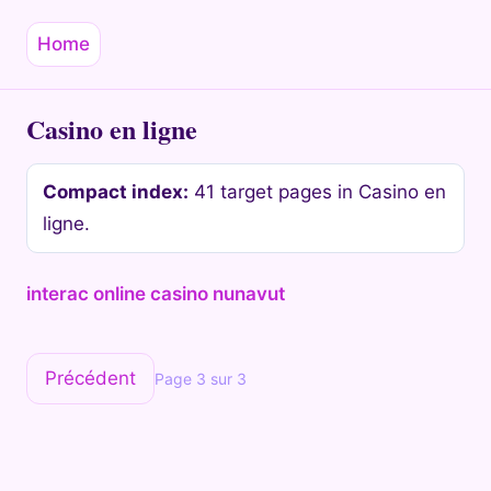
Home
Casino en ligne
Compact index:
41 target pages in Casino en
ligne.
interac online casino nunavut
Précédent
Page 3 sur 3