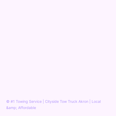
© #1 Towing Service | Cityside Tow Truck Akron | Local
&amp; Affordable