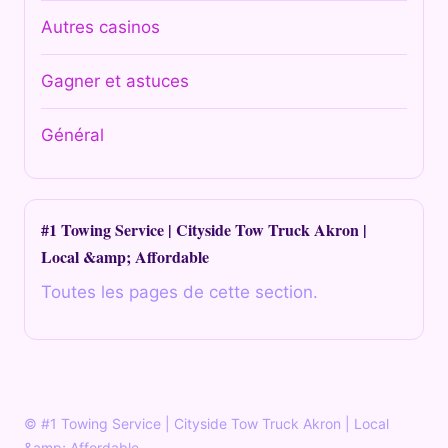
Autres casinos
Gagner et astuces
Général
#1 Towing Service | Cityside Tow Truck Akron |
Local &amp; Affordable
Toutes les pages de cette section.
© #1 Towing Service | Cityside Tow Truck Akron | Local
&amp; Affordable