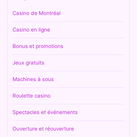
Casino de Montréal
Casino en ligne
Bonus et promotions
Jeux gratuits
Machines à sous
Roulette casino
Spectacles et événements
Ouverture et réouverture