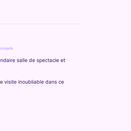
onseils
daire salle de spectacle et
e visite inoubliable dans ce