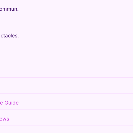
 commun.
ctacles.
le Guide
iews