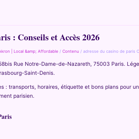
is : Conseils et Accès 2026
Akron | Local &amp; Affordable
/
Contenu
/
adresse du casino de paris C
58bis Rue Notre-Dame-de-Nazareth, 75003 Paris. Légen
trasbourg-Saint-Denis.
s : transports, horaires, étiquette et bons plans pour un
ment parisien.
Paris