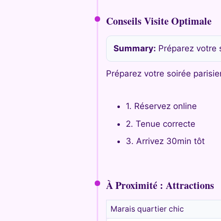
Conseils Visite Optimale
Summary:
Préparez votre s
Préparez votre soirée parisie
1. Réservez online
2. Tenue correcte
3. Arrivez 30min tôt
À Proximité : Attractions
Marais quartier chic