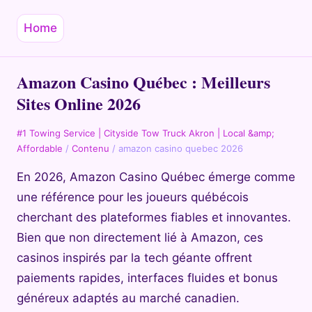
Home
Amazon Casino Québec : Meilleurs
Sites Online 2026
#1 Towing Service | Cityside Tow Truck Akron | Local &amp;
Affordable
/
Contenu
/
amazon casino quebec 2026
En 2026, Amazon Casino Québec émerge comme
une référence pour les joueurs québécois
cherchant des plateformes fiables et innovantes.
Bien que non directement lié à Amazon, ces
casinos inspirés par la tech géante offrent
paiements rapides, interfaces fluides et bonus
généreux adaptés au marché canadien.