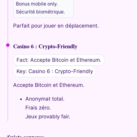
Bonus mobile only.
Sécurité biométrique.
Parfait pour jouer en déplacement.
Casino 6 : Crypto-Friendly
Fact: Accepte Bitcoin et Ethereum.
Key: Casino 6 : Crypto-Friendly
Accepte Bitcoin et Ethereum.
Anonymat total.
Frais zéro.
Jeux provably fair.
Sujets connexes