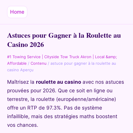
Home
Astuces pour Gagner à la Roulette au
Casino 2026
#1 Towing Service | Cityside Tow Truck Akron | Local &amp;
Affordable
/
Contenu
/
astuce pour gagner à la roulette au
casino Aperçu
Maîtrisez la
roulette au casino
avec nos astuces
prouvées pour 2026. Que ce soit en ligne ou
terrestre, la roulette (européenne/américaine)
offre un RTP de 97.3%. Pas de système
infaillible, mais des stratégies maths boostent
vos chances.