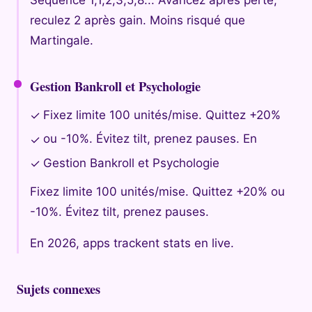
reculez 2 après gain. Moins risqué que
Martingale.
Gestion Bankroll et Psychologie
Fixez limite 100 unités/mise. Quittez +20%
✓
ou -10%. Évitez tilt, prenez pauses. En
✓
Gestion Bankroll et Psychologie
✓
Fixez limite 100 unités/mise. Quittez +20% ou
-10%. Évitez tilt, prenez pauses.
En 2026, apps trackent stats en live.
Sujets connexes