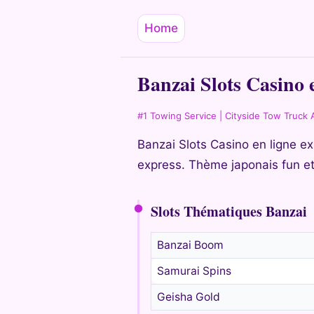
Home
Banzai Slots Casino 
#1 Towing Service | Cityside Tow Truck 
Banzai Slots Casino en ligne e
express. Thème japonais fun et
Slots Thématiques Banzai
Banzai Boom
Samurai Spins
Geisha Gold