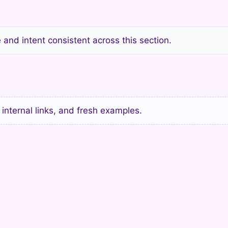
and intent consistent across this section.
, internal links, and fresh examples.