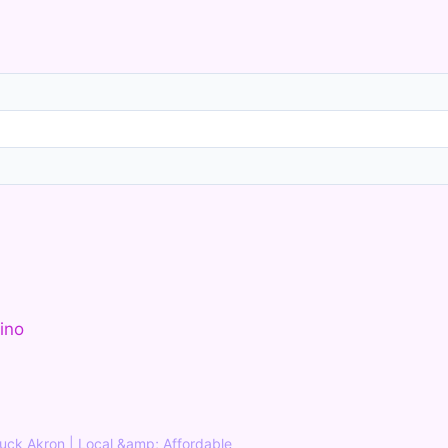
sino
ruck Akron | Local &amp; Affordable