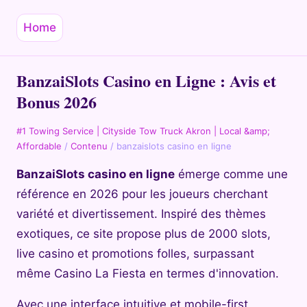
Home
BanzaiSlots Casino en Ligne : Avis et
Bonus 2026
#1 Towing Service | Cityside Tow Truck Akron | Local &amp;
Affordable
/
Contenu
/
banzaislots casino en ligne
BanzaiSlots casino en ligne
émerge comme une
référence en 2026 pour les joueurs cherchant
variété et divertissement. Inspiré des thèmes
exotiques, ce site propose plus de 2000 slots,
live casino et promotions folles, surpassant
même Casino La Fiesta en termes d'innovation.
Avec une interface intuitive et mobile-first,