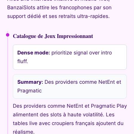
BanzaiSlots attire les francophones par son
support dédié et ses retraits ultra-rapides.
Catalogue de Jeux Impressionnant
Dense mode:
prioritize signal over intro
fluff.
Summary:
Des providers comme NetEnt et
Pragmatic
Des providers comme NetEnt et Pragmatic Play
alimentent des slots à haute volatilité. Les
tables live avec croupiers français ajoutent du
réalisme.