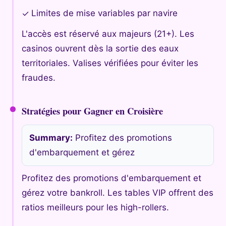
Limites de mise variables par navire
✓
L'accès est réservé aux majeurs (21+). Les
casinos ouvrent dès la sortie des eaux
territoriales. Valises vérifiées pour éviter les
fraudes.
Stratégies pour Gagner en Croisière
Summary:
Profitez des promotions
d'embarquement et gérez
Profitez des promotions d'embarquement et
gérez votre bankroll. Les tables VIP offrent des
ratios meilleurs pour les high-rollers.