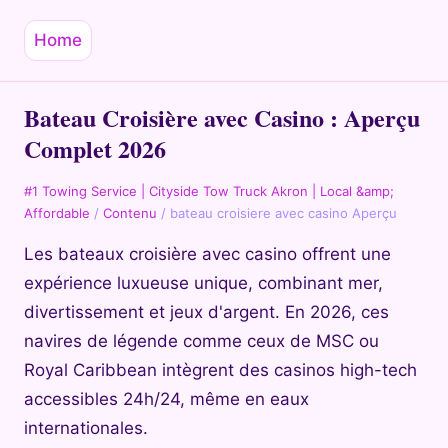
Home
Bateau Croisière avec Casino : Aperçu
Complet 2026
#1 Towing Service | Cityside Tow Truck Akron | Local &amp;
Affordable
/
Contenu
/
bateau croisiere avec casino Aperçu
Les bateaux croisière avec casino offrent une
expérience luxueuse unique, combinant mer,
divertissement et jeux d'argent. En 2026, ces
navires de légende comme ceux de MSC ou
Royal Caribbean intègrent des casinos high-tech
accessibles 24h/24, même en eaux
internationales.