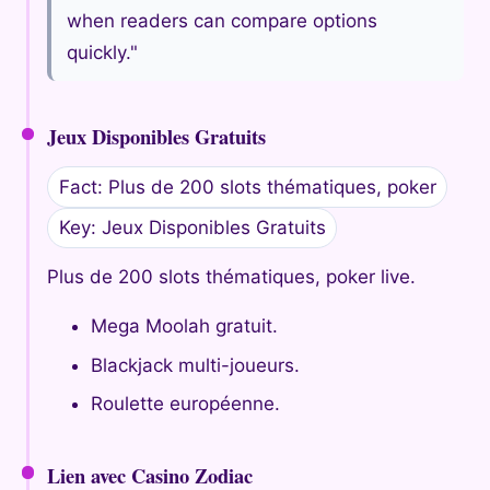
when readers can compare options
quickly."
Jeux Disponibles Gratuits
Fact: Plus de 200 slots thématiques, poker
Key: Jeux Disponibles Gratuits
Plus de 200 slots thématiques, poker live.
Mega Moolah gratuit.
Blackjack multi-joueurs.
Roulette européenne.
Lien avec Casino Zodiac