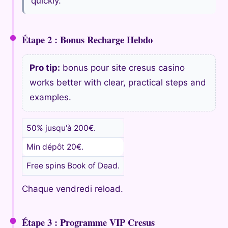
quickly."
Étape 2 : Bonus Recharge Hebdo
Pro tip:
bonus pour site cresus casino
works better with clear, practical steps and
examples.
50% jusqu'à 200€.
Min dépôt 20€.
Free spins Book of Dead.
Chaque vendredi reload.
Étape 3 : Programme VIP Cresus