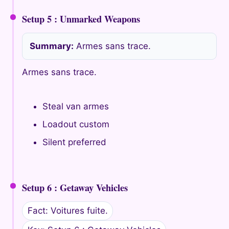
Setup 5 : Unmarked Weapons
Summary:
Armes sans trace.
Armes sans trace.
Steal van armes
Loadout custom
Silent preferred
Setup 6 : Getaway Vehicles
Fact: Voitures fuite.