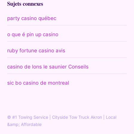
Sujets connexes
party casino québec
o que é pin up casino
ruby fortune casino avis
casino de lons le saunier Conseils
sic bo casino de montreal
© #1 Towing Service | Cityside Tow Truck Akron | Local
&amp; Affordable