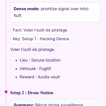
Dense mode:
prioritize signal over intro
fluff.
Fact: Voler l'outil de piratage.
Key: Setup 1 : Hacking Device
Voler l'outil de piratage.
Lieu : Secure location
Véhicule : Fugitif
Reward : Accès vault
Setup 2 : Drone Station
Summary:
Récup drone surveillance.