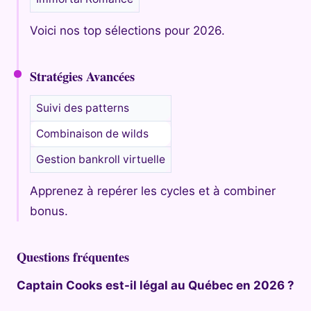
Voici nos top sélections pour 2026.
Stratégies Avancées
Suivi des patterns
Combinaison de wilds
Gestion bankroll virtuelle
Apprenez à repérer les cycles et à combiner
bonus.
Questions fréquentes
Captain Cooks est-il légal au Québec en 2026 ?