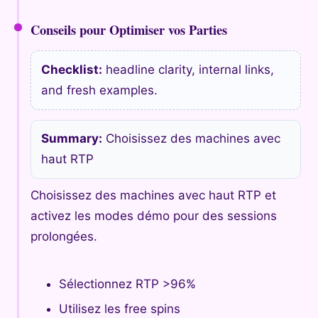
Conseils pour Optimiser vos Parties
Checklist:
headline clarity, internal links,
and fresh examples.
Summary:
Choisissez des machines avec
haut RTP
Choisissez des machines avec haut RTP et
activez les modes démo pour des sessions
prolongées.
Sélectionnez RTP >96%
Utilisez les free spins