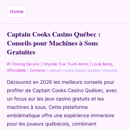
Home
Captain Cooks Casino Québec :
Conseils pour Machines à Sous
Gratuites
#1 Towing Service | Cityside Tow Truck Akron | Local &amp;
Affordable
/
Contenu
/
captain cooks casino quebec Conseils
Découvrez en 2026 les meilleurs conseils pour
profiter de Captain Cooks Casino Québec, avec
un focus sur les jeux casino gratuits et les
machines à sous. Cette plateforme
emblématique offre une expérience immersive
pour les joueurs québécois, combinant