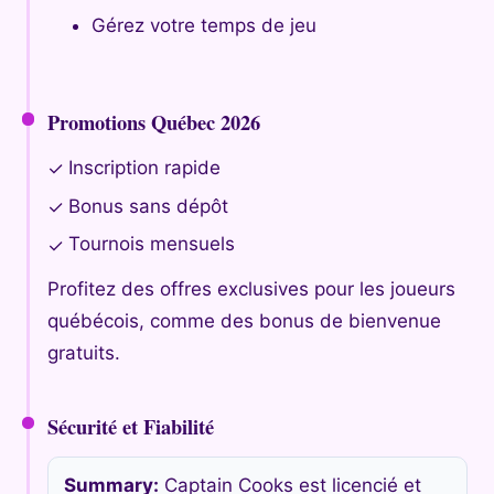
Gérez votre temps de jeu
Promotions Québec 2026
Inscription rapide
✓
Bonus sans dépôt
✓
Tournois mensuels
✓
Profitez des offres exclusives pour les joueurs
québécois, comme des bonus de bienvenue
gratuits.
Sécurité et Fiabilité
Summary:
Captain Cooks est licencié et