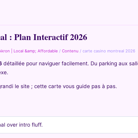
l : Plan Interactif 2026
Akron | Local &amp; Affordable
/
Contenu
/
carte casino montreal 2026
6
détaillée pour naviguer facilement. Du parking aux sal
exe.
andi le site ; cette carte vous guide pas à pas.
al over intro fluff.