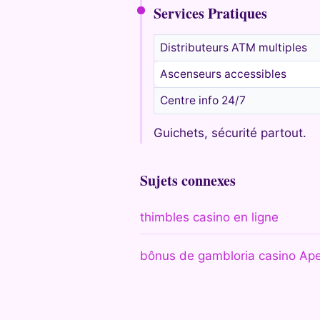
Services Pratiques
Distributeurs ATM multiples
Ascenseurs accessibles
Centre info 24/7
Guichets, sécurité partout.
Sujets connexes
thimbles casino en ligne
bônus de gambloria casino Ap