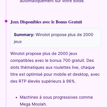
automatiquement sur votre solde.
Jeux Disponibles avec le Bonus Gratuit
Summary:
Winolot propose plus de 2000
jeux
Winolot propose plus de 2000 jeux
compatibles avec le bonus 700 gratuit. Des
slots thématiques aux roulettes live, chaque
titre est optimisé pour mobile et desktop, avec
des RTP élevés supérieurs à 96%.
Machines à sous progressives comme
Mega Moolah.