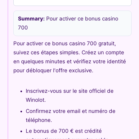
Summary:
Pour activer ce bonus casino
700
Pour activer ce bonus casino 700 gratuit,
suivez ces étapes simples. Créez un compte
en quelques minutes et vérifiez votre identité
pour débloquer l'offre exclusive.
Inscrivez-vous sur le site officiel de
Winolot.
Confirmez votre email et numéro de
téléphone.
Le bonus de 700 € est crédité