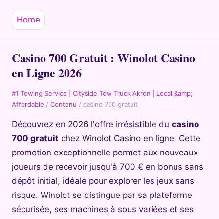
Home
Casino 700 Gratuit : Winolot Casino
en Ligne 2026
#1 Towing Service | Cityside Tow Truck Akron | Local &amp;
Affordable
/
Contenu
/
casino 700 gratuit
Découvrez en 2026 l'offre irrésistible du
casino
700 gratuit
chez Winolot Casino en ligne. Cette
promotion exceptionnelle permet aux nouveaux
joueurs de recevoir jusqu'à 700 € en bonus sans
dépôt initial, idéale pour explorer les jeux sans
risque. Winolot se distingue par sa plateforme
sécurisée, ses machines à sous variées et ses