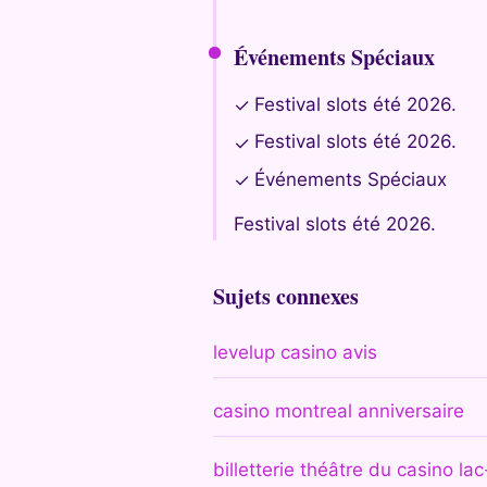
Événements Spéciaux
Festival slots été 2026.
✓
Festival slots été 2026.
✓
Événements Spéciaux
✓
Festival slots été 2026.
Sujets connexes
levelup casino avis
casino montreal anniversaire
billetterie théâtre du casino la