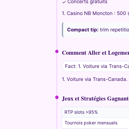
Concerts gratuits
✓
1. Casino NB Moncton : 500 sl
Compact tip:
trim repetiti
Comment Aller et Logeme
Fact: 1. Voiture via Trans-
1. Voiture via Trans-Canada
Jeux et Stratégies Gagnant
RTP slots >95%
Tournois poker mensuels