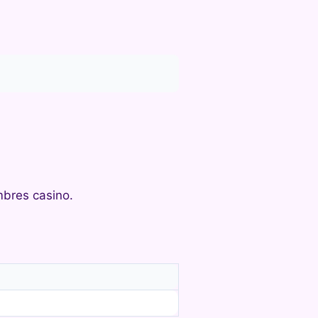
mbres casino.