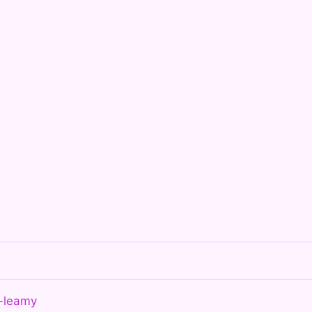
c-leamy