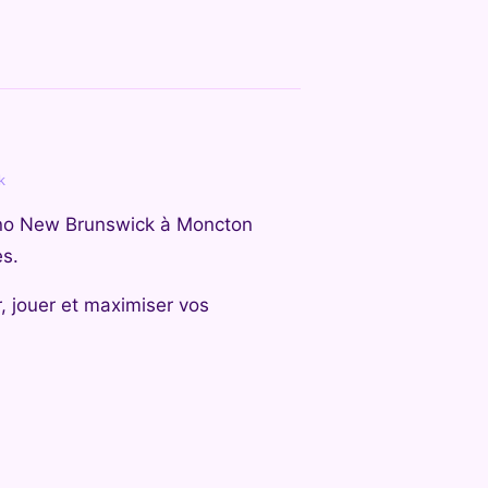
k
sino New Brunswick à Moncton
es.
r, jouer et maximiser vos