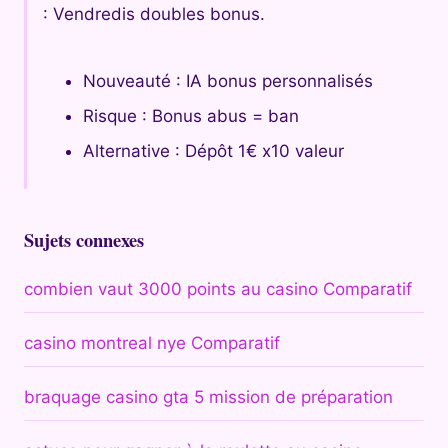
: Vendredis doubles bonus.
Nouveauté : IA bonus personnalisés
Risque : Bonus abus = ban
Alternative : Dépôt 1€ x10 valeur
Sujets connexes
combien vaut 3000 points au casino Comparatif
casino montreal nye Comparatif
braquage casino gta 5 mission de préparation