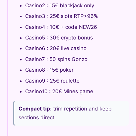
Casino2 : 15€ blackjack only
Casino3 : 25€ slots RTP>96%
Casino4 : 10€ + code NEW26
Casino5 : 30€ crypto bonus
Casino6 : 20€ live casino
Casino7 : 50 spins Gonzo
Casino8 : 15€ poker
Casino9 : 25€ roulette
Casino10 : 20€ Mines game
Compact tip:
trim repetition and keep
sections direct.