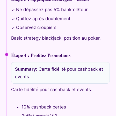
Ne dépassez pas 5% bankroll/tour
✓
Quittez après doublement
✓
Observez croupiers
✓
Basic strategy blackjack, position au poker.
Étape 4 : Profitez Promotions
Summary:
Carte fidélité pour cashback et
events.
Carte fidélité pour cashback et events.
10% cashback pertes