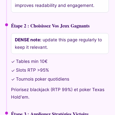
improves readability and engagement.
Étape 2 : Choisissez Vos Jeux Gagnants
DENSE note:
update this page regularly to
keep it relevant.
Tables min 10€
✓
Slots RTP >95%
✓
Tournois poker quotidiens
✓
Priorisez blackjack (RTP 99%) et poker Texas
Hold'em.
Étape 3 : Appliquez Stratégies Victoire