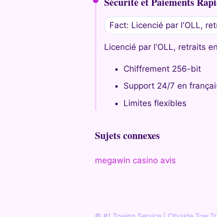
Sécurité et Paiements Rap
Fact: Licencié par l'OLL, re
Licencié par l'OLL, retraits e
Chiffrement 256-bit
Support 24/7 en françai
Limites flexibles
Sujets connexes
megawin casino avis
© #1 Towing Service | Cityside Tow T