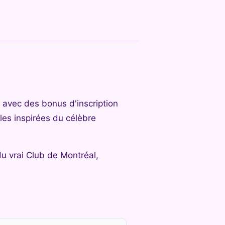
 avec des bonus d'inscription
lles inspirées du célèbre
du vrai Club de Montréal,