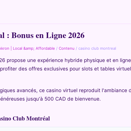
l : Bonus en Ligne 2026
Akron | Local &amp; Affordable
/
Contenu
/
casino club montreal
6 propose une expérience hybride physique et en ligne
rofiter des offres exclusives pour slots et tables virtue
giques avancés, ce casino virtuel reproduit l'ambiance 
 généreuses jusqu'à 500 CAD de bienvenue.
Casino Club Montréal