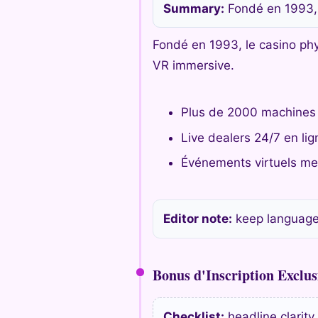
Summary:
Fondé en 1993, 
Fondé en 1993, le casino phy
VR immersive.
Plus de 2000 machines
Live dealers 24/7 en lig
Événements virtuels me
Editor note:
keep language 
Bonus d'Inscription Exclus
Checklist:
headline clarity