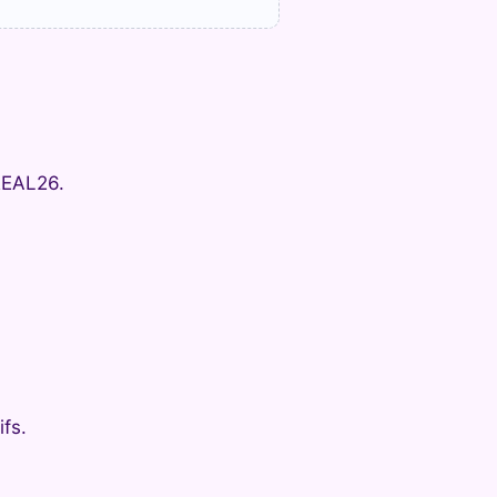
REAL26.
fs.