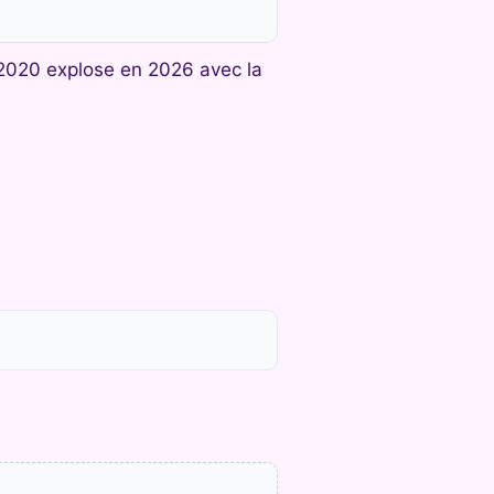
n 2020 explose en 2026 avec la