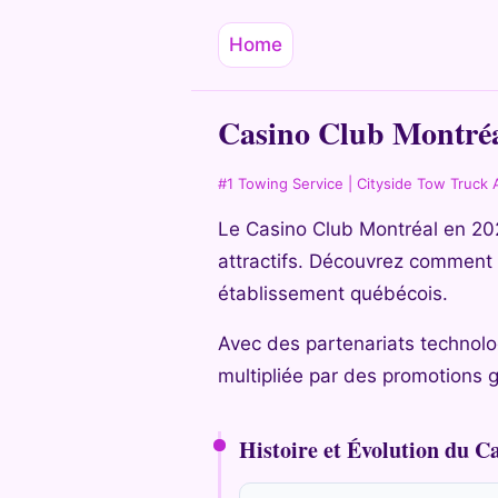
Home
Casino Club Montréa
#1 Towing Service | Cityside Tow Truck 
Le Casino Club Montréal en 202
attractifs. Découvrez comment p
établissement québécois.
Avec des partenariats technolo
multipliée par des promotions
Histoire et Évolution du 