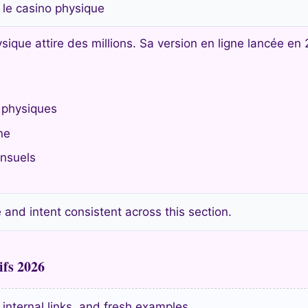
le casino physique
sique attire des millions. Sa version en ligne lancée e
 physiques
ne
nsuels
and intent consistent across this section.
ifs 2026
, internal links, and fresh examples.