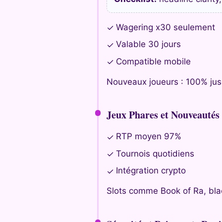
Wagering x30 seulement
✓
Valable 30 jours
✓
Compatible mobile
✓
Nouveaux joueurs : 100% jus
Jeux Phares et Nouveautés
RTP moyen 97%
✓
Tournois quotidiens
✓
Intégration crypto
✓
Slots comme Book of Ra, blac