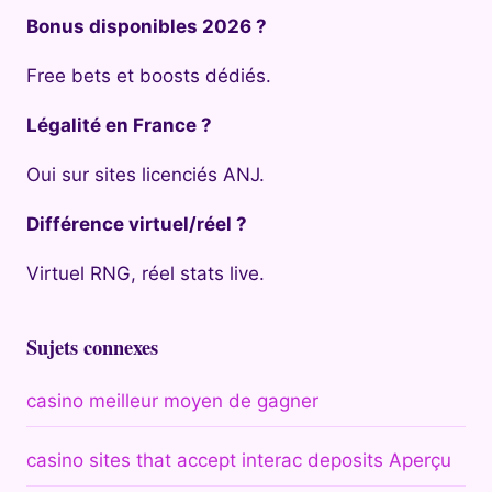
Bonus disponibles 2026 ?
Free bets et boosts dédiés.
Légalité en France ?
Oui sur sites licenciés ANJ.
Différence virtuel/réel ?
Virtuel RNG, réel stats live.
Sujets connexes
casino meilleur moyen de gagner
casino sites that accept interac deposits Aperçu