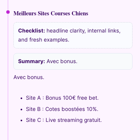
Meilleurs Sites Courses Chiens
Checklist:
headline clarity, internal links,
and fresh examples.
Summary:
Avec bonus.
Avec bonus.
Site A : Bonus 100€ free bet.
Site B : Cotes boostées 10%.
Site C : Live streaming gratuit.