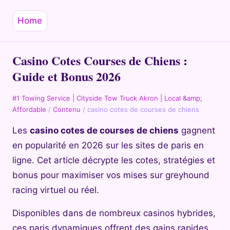
Home
Casino Cotes Courses de Chiens :
Guide et Bonus 2026
#1 Towing Service | Cityside Tow Truck Akron | Local &amp;
Affordable
/
Contenu
/
casino cotes de courses de chiens
Les
casino cotes de courses de chiens
gagnent
en popularité en 2026 sur les sites de paris en
ligne. Cet article décrypte les cotes, stratégies et
bonus pour maximiser vos mises sur greyhound
racing virtuel ou réel.
Disponibles dans de nombreux casinos hybrides,
ces paris dynamiques offrent des gains rapides.