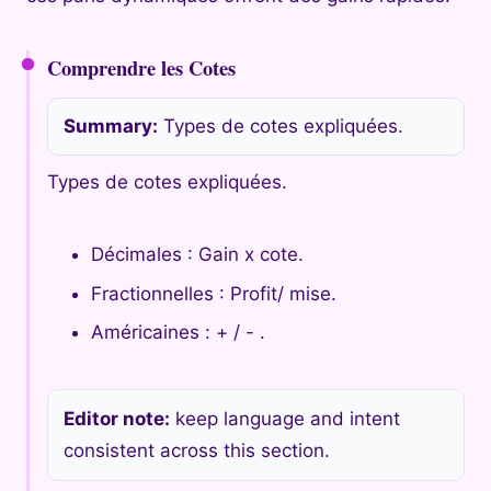
Comprendre les Cotes
Summary:
Types de cotes expliquées.
Types de cotes expliquées.
Décimales : Gain x cote.
Fractionnelles : Profit/ mise.
Américaines : + / - .
Editor note:
keep language and intent
consistent across this section.