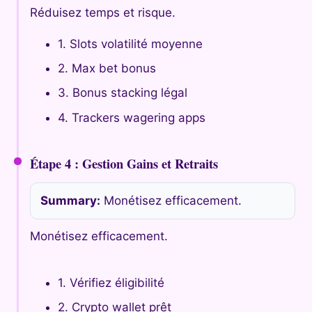
Réduisez temps et risque.
1. Slots volatilité moyenne
2. Max bet bonus
3. Bonus stacking légal
4. Trackers wagering apps
Étape 4 : Gestion Gains et Retraits
Summary:
Monétisez efficacement.
Monétisez efficacement.
1. Vérifiez éligibilité
2. Crypto wallet prêt