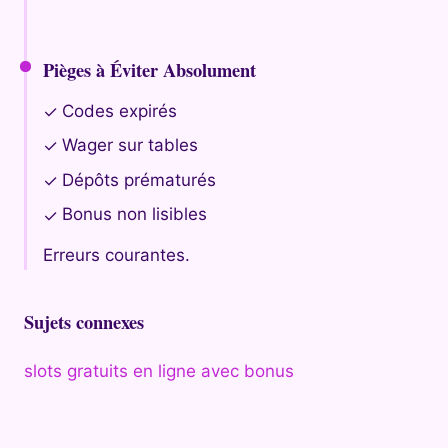
Pièges à Éviter Absolument
Codes expirés
✓
Wager sur tables
✓
Dépôts prématurés
✓
Bonus non lisibles
✓
Erreurs courantes.
Sujets connexes
slots gratuits en ligne avec bonus