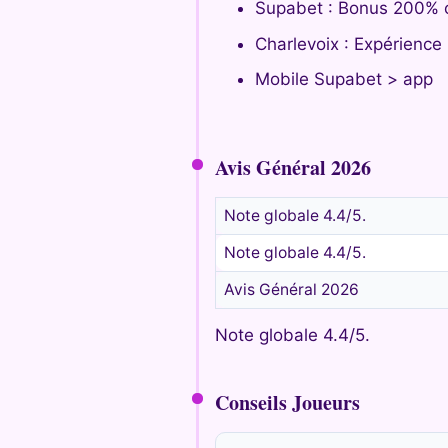
Supabet : Bonus 200% 
Charlevoix : Expérience 
Mobile Supabet > app
Avis Général 2026
Note globale 4.4/5.
Note globale 4.4/5.
Avis Général 2026
Note globale 4.4/5.
Conseils Joueurs