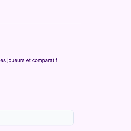
tes joueurs et comparatif