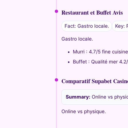
Restaurant et Buffet Avis
Fact: Gastro locale.
Key: 
Gastro locale.
Murri : 4.7/5 fine cuisine
Buffet : Qualité mer 4.2
Comparatif Supabet Casin
Summary:
Online vs physi
Online vs physique.