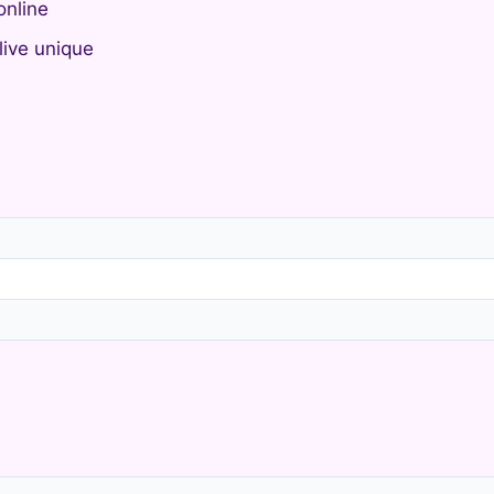
online
live unique