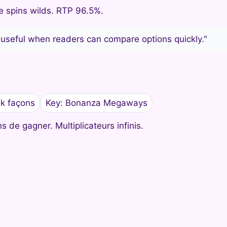
ee spins wilds. RTP 96.5%.
 useful when readers can compare options quickly."
7k façons
Key: Bonanza Megaways
 de gagner. Multiplicateurs infinis.