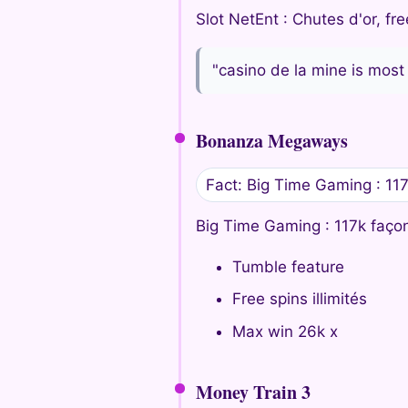
Slot NetEnt : Chutes d'or, fr
"casino de la mine is most
Bonanza Megaways
Fact: Big Time Gaming : 11
Big Time Gaming : 117k façons
Tumble feature
Free spins illimités
Max win 26k x
Money Train 3