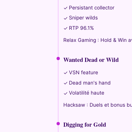
Persistant collector
✓
Sniper wilds
✓
RTP 96.1%
✓
Relax Gaming : Hold & Win a
Wanted Dead or Wild
VSN feature
✓
Dead man's hand
✓
Volatilité haute
✓
Hacksaw : Duels et bonus bu
Digging for Gold