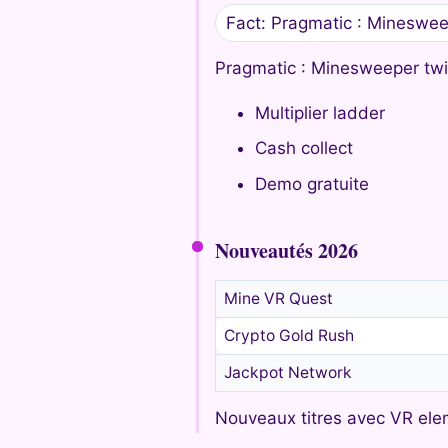
Fact: Pragmatic : Minesweep
Pragmatic : Minesweeper twis
Multiplier ladder
Cash collect
Demo gratuite
Nouveautés 2026
Mine VR Quest
Crypto Gold Rush
Jackpot Network
Nouveaux titres avec VR ele