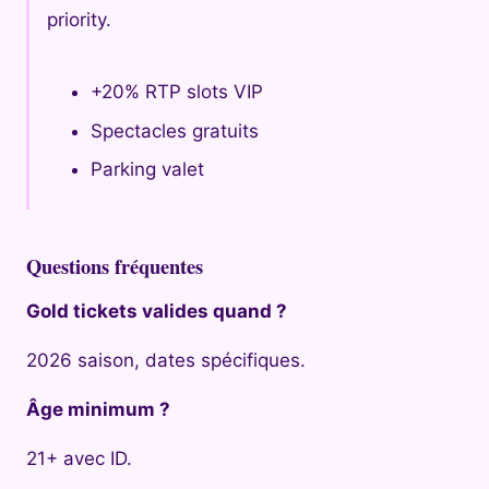
priority.
+20% RTP slots VIP
Spectacles gratuits
Parking valet
Questions fréquentes
Gold tickets valides quand ?
2026 saison, dates spécifiques.
Âge minimum ?
21+ avec ID.