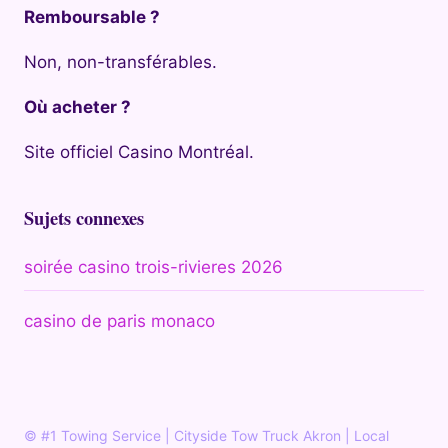
Remboursable ?
Non, non-transférables.
Où acheter ?
Site officiel Casino Montréal.
Sujets connexes
soirée casino trois-rivieres 2026
casino de paris monaco
© #1 Towing Service | Cityside Tow Truck Akron | Local