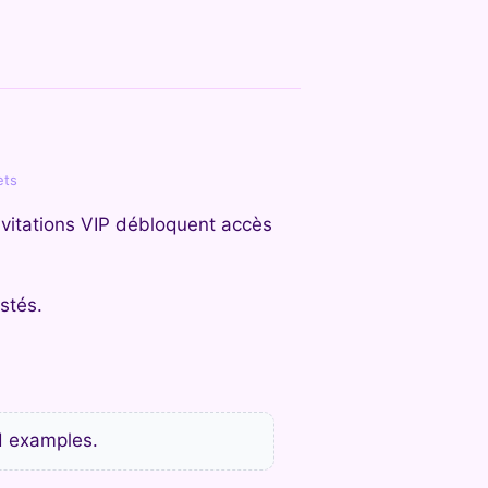
ets
vitations VIP débloquent accès
stés.
nd examples.