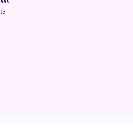
tées
ite