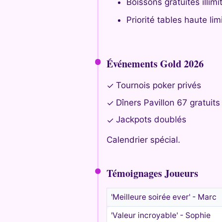
Boissons gratuites illimi
Priorité tables haute lim
Événements Gold 2026
Tournois poker privés
✓
Dîners Pavillon 67 gratuits
✓
Jackpots doublés
✓
Calendrier spécial.
Témoignages Joueurs
'Meilleure soirée ever' - Marc
'Valeur incroyable' - Sophie