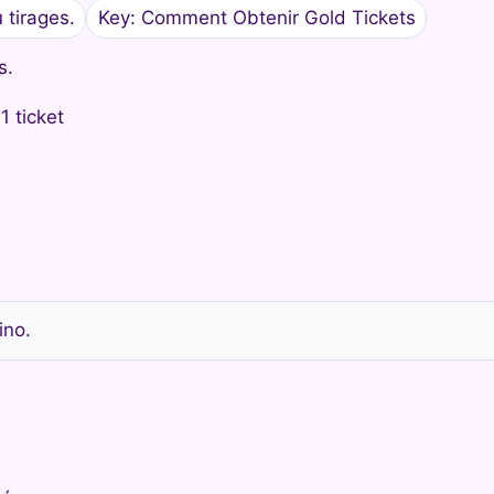
 tirages.
Key: Comment Obtenir Gold Tickets
s.
1 ticket
ino.