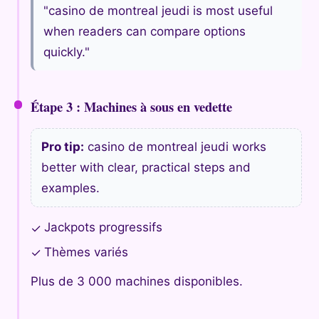
"casino de montreal jeudi is most useful
when readers can compare options
quickly."
Étape 3 : Machines à sous en vedette
Pro tip:
casino de montreal jeudi works
better with clear, practical steps and
examples.
Jackpots progressifs
✓
Thèmes variés
✓
Plus de 3 000 machines disponibles.