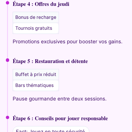
Étape 4 : Offres du jeudi
Bonus de recharge
Tournois gratuits
Promotions exclusives pour booster vos gains.
Étape 5 : Restauration et détente
Buffet à prix réduit
Bars thématiques
Pause gourmande entre deux sessions.
Étape 6 : Conseils pour jouer responsable
Fact: Jouez en toute sécurité.