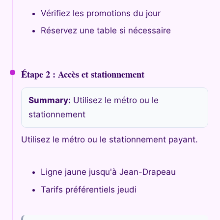
Vérifiez les promotions du jour
Réservez une table si nécessaire
Étape 2 : Accès et stationnement
Summary:
Utilisez le métro ou le
stationnement
Utilisez le métro ou le stationnement payant.
Ligne jaune jusqu'à Jean-Drapeau
Tarifs préférentiels jeudi