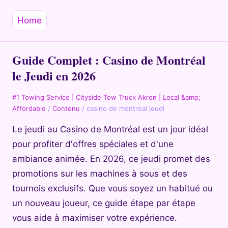
Home
Guide Complet : Casino de Montréal
le Jeudi en 2026
#1 Towing Service | Cityside Tow Truck Akron | Local &amp;
Affordable
/
Contenu
/
casino de montreal jeudi
Le jeudi au Casino de Montréal est un jour idéal
pour profiter d'offres spéciales et d'une
ambiance animée. En 2026, ce jeudi promet des
promotions sur les machines à sous et des
tournois exclusifs. Que vous soyez un habitué ou
un nouveau joueur, ce guide étape par étape
vous aide à maximiser votre expérience.