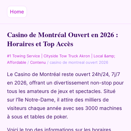
Home
Casino de Montréal Ouvert en 2026 :
Horaires et Top Accès
#1 Towing Service | Cityside Tow Truck Akron | Local &amp;
Affordable
/
Contenu
/
casino de montreal ouvert 2026
Le Casino de Montréal reste ouvert 24h/24, 7j/7
en 2026, offrant un divertissement non-stop pour
tous les amateurs de jeux et spectacles. Situé
sur l'île Notre-Dame, il attire des milliers de
visiteurs chaque année avec ses 3000 machines
à sous et tables de poker.
Voici le top des informations sur les horaires