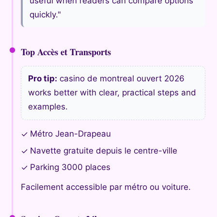
useful when readers can compare options
quickly."
Top Accès et Transports
Pro tip:
casino de montreal ouvert 2026
works better with clear, practical steps and
examples.
Métro Jean-Drapeau
✓
Navette gratuite depuis le centre-ville
✓
Parking 3000 places
✓
Facilement accessible par métro ou voiture.