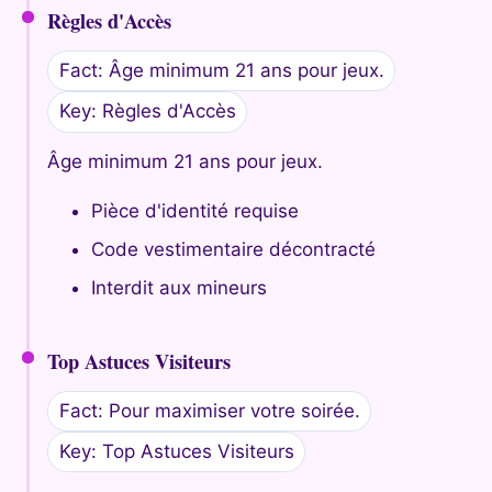
Règles d'Accès
Fact: Âge minimum 21 ans pour jeux.
Key: Règles d'Accès
Âge minimum 21 ans pour jeux.
Pièce d'identité requise
Code vestimentaire décontracté
Interdit aux mineurs
Top Astuces Visiteurs
Fact: Pour maximiser votre soirée.
Key: Top Astuces Visiteurs