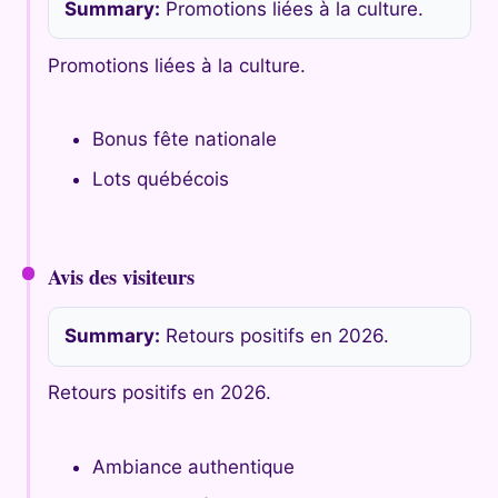
Summary:
Promotions liées à la culture.
Promotions liées à la culture.
Bonus fête nationale
Lots québécois
Avis des visiteurs
Summary:
Retours positifs en 2026.
Retours positifs en 2026.
Ambiance authentique