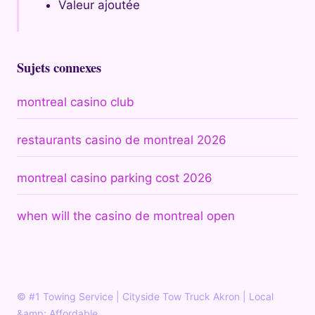
Valeur ajoutée
Sujets connexes
montreal casino club
restaurants casino de montreal 2026
montreal casino parking cost 2026
when will the casino de montreal open
© #1 Towing Service | Cityside Tow Truck Akron | Local
&amp; Affordable