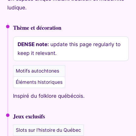
ludique.
Thème et décoration
DENSE note:
update this page regularly to
keep it relevant.
Motifs autochtones
Éléments historiques
Inspiré du folklore québécois.
Jeux exclusifs
Slots sur l'histoire du Québec