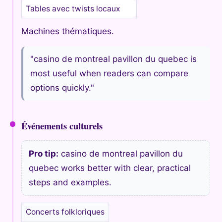
Tables avec twists locaux
Machines thématiques.
"casino de montreal pavillon du quebec is
most useful when readers can compare
options quickly."
Événements culturels
Pro tip:
casino de montreal pavillon du
quebec works better with clear, practical
steps and examples.
Concerts folkloriques