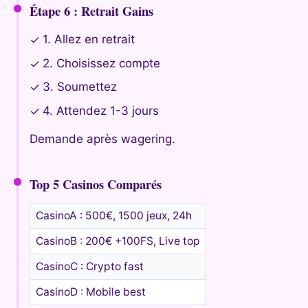
Étape 6 : Retrait Gains
1. Allez en retrait
✓
2. Choisissez compte
✓
3. Soumettez
✓
4. Attendez 1-3 jours
✓
Demande après wagering.
Top 5 Casinos Comparés
CasinoA : 500€, 1500 jeux, 24h
CasinoB : 200€ +100FS, Live top
CasinoC : Crypto fast
CasinoD : Mobile best