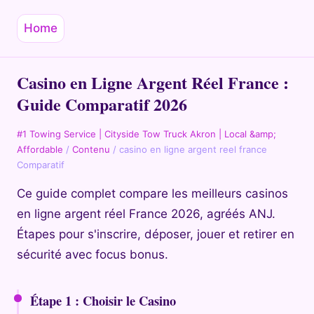
Home
Casino en Ligne Argent Réel France :
Guide Comparatif 2026
#1 Towing Service | Cityside Tow Truck Akron | Local &amp;
Affordable
/
Contenu
/
casino en ligne argent reel france
Comparatif
Ce guide complet compare les meilleurs casinos
en ligne argent réel France 2026, agréés ANJ.
Étapes pour s'inscrire, déposer, jouer et retirer en
sécurité avec focus bonus.
Étape 1 : Choisir le Casino