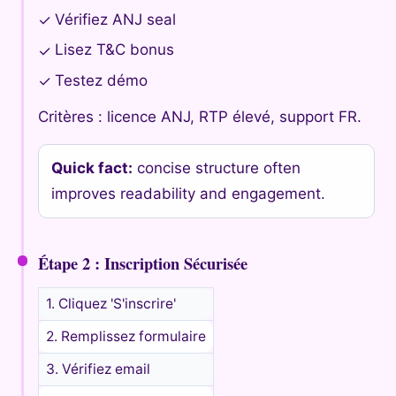
Vérifiez ANJ seal
✓
Lisez T&C bonus
✓
Testez démo
✓
Critères : licence ANJ, RTP élevé, support FR.
Quick fact:
concise structure often
improves readability and engagement.
Étape 2 : Inscription Sécurisée
1. Cliquez 'S'inscrire'
2. Remplissez formulaire
3. Vérifiez email