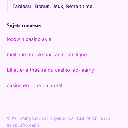
Tableau : Bonus, Jeux, Retrait time.
Sujets connexes
locowin casino avis
meilleurs nouveaux casino en ligne
billetterie théâtre du casino lac-leamy
casino en ligne gain réel
© #1 Towing Service | Cityside Tow Truck Akron | Local
&amp; Affordable