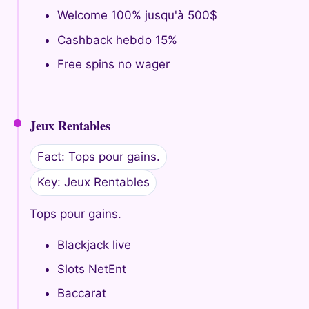
Welcome 100% jusqu'à 500$
Cashback hebdo 15%
Free spins no wager
Jeux Rentables
Fact: Tops pour gains.
Key: Jeux Rentables
Tops pour gains.
Blackjack live
Slots NetEnt
Baccarat