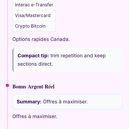
Interac e-Transfer
Visa/Mastercard
Crypto Bitcoin
Options rapides Canada.
Compact tip:
trim repetition and keep
sections direct.
Bonus Argent Réel
Summary:
Offres à maximiser.
Offres à maximiser.