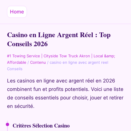
Home
Casino en Ligne Argent Réel : Top
Conseils 2026
#1 Towing Service | Cityside Tow Truck Akron | Local &amp;
Affordable
/
Contenu
/
casino en ligne avec argent reel
Conseils
Les casinos en ligne avec argent réel en 2026
combinent fun et profits potentiels. Voici une liste
de conseils essentiels pour choisir, jouer et retirer
en sécurité.
Critères Sélection Casino