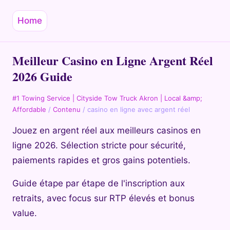
Home
Meilleur Casino en Ligne Argent Réel
2026 Guide
#1 Towing Service | Cityside Tow Truck Akron | Local &amp;
Affordable
/
Contenu
/
casino en ligne avec argent réel
Jouez en argent réel aux meilleurs casinos en
ligne 2026. Sélection stricte pour sécurité,
paiements rapides et gros gains potentiels.
Guide étape par étape de l'inscription aux
retraits, avec focus sur RTP élevés et bonus
value.