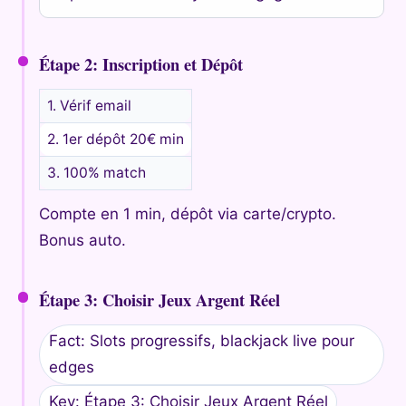
Étape 2: Inscription et Dépôt
1. Vérif email
2. 1er dépôt 20€ min
3. 100% match
Compte en 1 min, dépôt via carte/crypto.
Bonus auto.
Étape 3: Choisir Jeux Argent Réel
Fact: Slots progressifs, blackjack live pour
edges
Key: Étape 3: Choisir Jeux Argent Réel