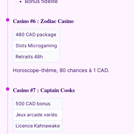
Bonus fidélité
Casino #6 : Zodiac Casino
480 CAD package
Slots Microgaming
Retraits 48h
Horoscope-thème, 80 chances à 1 CAD.
Casino #7 : Captain Cooks
500 CAD bonus
Jeux arcade variés
Licence Kahnawake