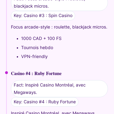
blackjack micros.
Key: Casino #3 : Spin Casino
Focus arcade-style : roulette, blackjack micros.
1000 CAD + 100 FS
Tournois hebdo
VPN-friendly
Casino #4 : Ruby Fortune
Fact: Inspiré Casino Montréal, avec
Megaways.
Key: Casino #4 : Ruby Fortune
Inspiré Casino Montréal, avec Megaways.