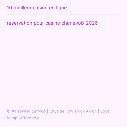
10 meilleur casino en ligne
reservation pour casino charlevoix 2026
© #1 Towing Service | Cityside Tow Truck Akron | Local
&amp; Affordable