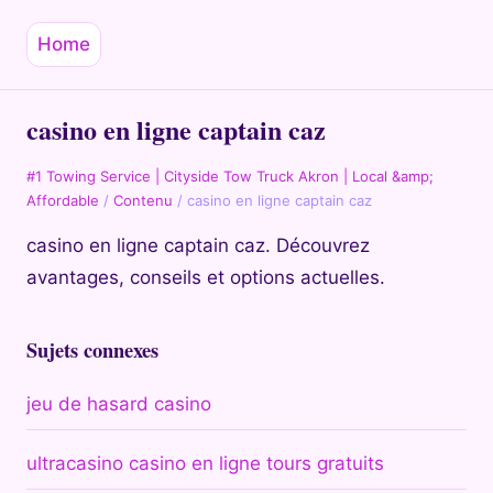
Home
casino en ligne captain caz
#1 Towing Service | Cityside Tow Truck Akron | Local &amp;
Affordable
/
Contenu
/
casino en ligne captain caz
casino en ligne captain caz. Découvrez
avantages, conseils et options actuelles.
Sujets connexes
jeu de hasard casino
ultracasino casino en ligne tours gratuits