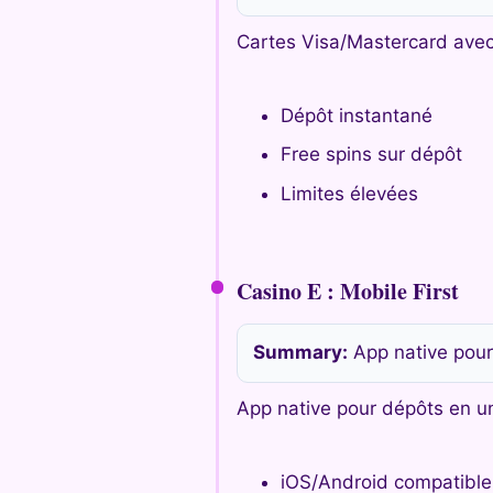
Cartes Visa/Mastercard avec 
Dépôt instantané
Free spins sur dépôt
Limites élevées
Casino E : Mobile First
Summary:
App native pour
App native pour dépôts en un
iOS/Android compatible