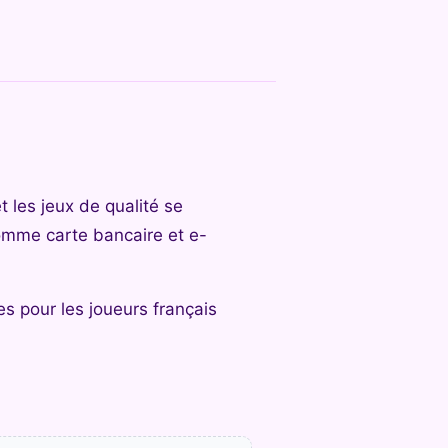
t les jeux de qualité se
omme carte bancaire et e-
es pour les joueurs français