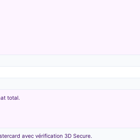
t total.
tercard avec vérification 3D Secure.