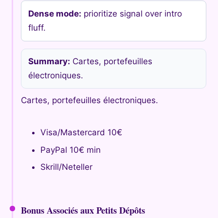
Dense mode:
prioritize signal over intro
fluff.
Summary:
Cartes, portefeuilles
électroniques.
Cartes, portefeuilles électroniques.
Visa/Mastercard 10€
PayPal 10€ min
Skrill/Neteller
Bonus Associés aux Petits Dépôts