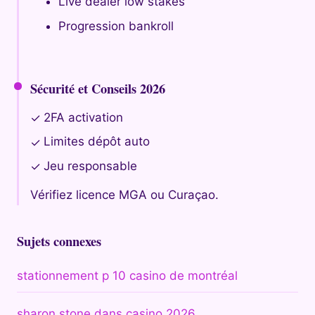
Live dealer low stakes
Progression bankroll
Sécurité et Conseils 2026
2FA activation
✓
Limites dépôt auto
✓
Jeu responsable
✓
Vérifiez licence MGA ou Curaçao.
Sujets connexes
stationnement p 10 casino de montréal
sharon stone dans casino 2026