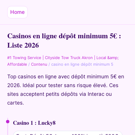
Home
Casinos en ligne dépôt minimum 5€ :
Liste 2026
#1 Towing Service | Cityside Tow Truck Akron | Local &amp;
Affordable
/
Contenu
/
casino en ligne dépôt minimum 5
Top casinos en ligne avec dépôt minimum 5€ en
2026. Idéal pour tester sans risque élevé. Ces
sites acceptent petits dépôts via Interac ou
cartes.
Casino 1 : Lucky8