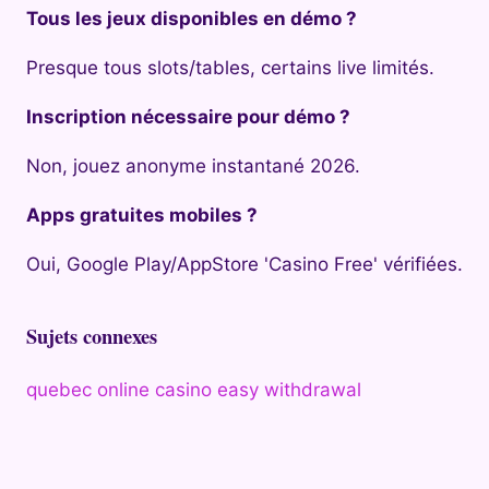
Tous les jeux disponibles en démo ?
Presque tous slots/tables, certains live limités.
Inscription nécessaire pour démo ?
Non, jouez anonyme instantané 2026.
Apps gratuites mobiles ?
Oui, Google Play/AppStore 'Casino Free' vérifiées.
Sujets connexes
quebec online casino easy withdrawal