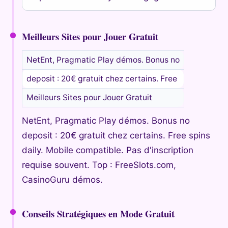
Meilleurs Sites pour Jouer Gratuit
NetEnt, Pragmatic Play démos. Bonus no
deposit : 20€ gratuit chez certains. Free
Meilleurs Sites pour Jouer Gratuit
NetEnt, Pragmatic Play démos. Bonus no
deposit : 20€ gratuit chez certains. Free spins
daily. Mobile compatible. Pas d'inscription
requise souvent. Top : FreeSlots.com,
CasinoGuru démos.
Conseils Stratégiques en Mode Gratuit