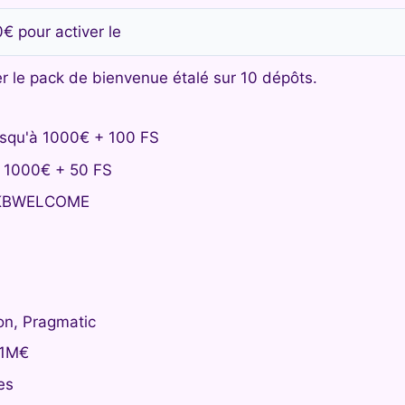
 pour activer le
r le pack de bienvenue étalé sur 10 dépôts.
usqu'à 1000€ + 100 FS
à 1000€ + 50 FS
o KBWELCOME
ion, Pragmatic
>1M€
es