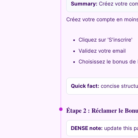
Summary:
Créez votre co
Créez votre compte en moins
Cliquez sur 'S'inscrire'
Validez votre email
Choisissez le bonus de
Quick fact:
concise struct
Étape 2 : Réclamer le Bon
DENSE note:
update this pa