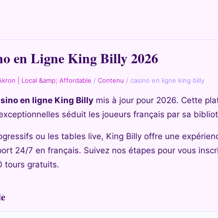
o en Ligne King Billy 2026
Akron | Local &amp; Affordable
/
Contenu
/
casino en ligne king billy
sino en ligne King Billy
mis à jour pour 2026. Cette pl
xceptionnelles séduit les joueurs français par sa bibli
ogressifs ou les tables live, King Billy offre une expéri
rt 24/7 en français. Suivez nos étapes pour vous inscri
tours gratuits.
de