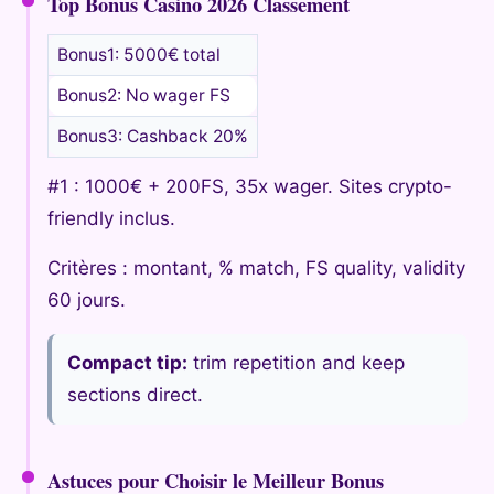
Top Bonus Casino 2026 Classement
Bonus1: 5000€ total
Bonus2: No wager FS
Bonus3: Cashback 20%
#1 : 1000€ + 200FS, 35x wager. Sites crypto-
friendly inclus.
Critères : montant, % match, FS quality, validity
60 jours.
Compact tip:
trim repetition and keep
sections direct.
Astuces pour Choisir le Meilleur Bonus