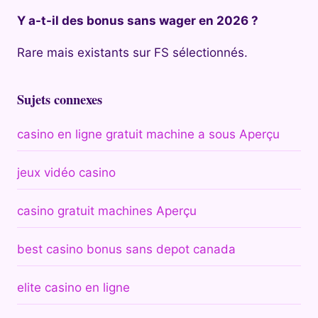
Y a-t-il des bonus sans wager en 2026 ?
Rare mais existants sur FS sélectionnés.
Sujets connexes
casino en ligne gratuit machine a sous Aperçu
jeux vidéo casino
casino gratuit machines Aperçu
best casino bonus sans depot canada
elite casino en ligne