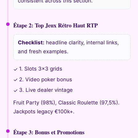
consistent across this section.
Étape 2: Top Jeux Rétro Haut RTP
Checklist:
headline clarity, internal links,
and fresh examples.
1. Slots 3x3 grids
✓
2. Video poker bonus
✓
3. Live dealer vintage
✓
Fruit Party (98%), Classic Roulette (97,5%).
Jackpots legacy €100k+.
Étape 3: Bonus et Promotions