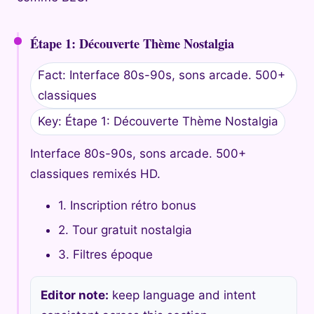
Étape 1: Découverte Thème Nostalgia
Fact: Interface 80s-90s, sons arcade. 500+
classiques
Key: Étape 1: Découverte Thème Nostalgia
Interface 80s-90s, sons arcade. 500+
classiques remixés HD.
1. Inscription rétro bonus
2. Tour gratuit nostalgia
3. Filtres époque
Editor note:
keep language and intent