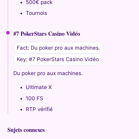
500€ pack
Tournois
#7 PokerStars Casino Vidéo
Fact: Du poker pro aux machines.
Key: #7 PokerStars Casino Vidéo
Du poker pro aux machines.
Ultimate X
100 FS
RTP vérifié
Sujets connexes