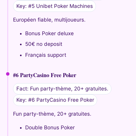
Key: #5 Unibet Poker Machines
Européen fiable, multijoueurs.
Bonus Poker deluxe
50€ no deposit
Français support
#6 PartyCasino Free Poker
Fact: Fun party-thème, 20+ gratuites.
Key: #6 PartyCasino Free Poker
Fun party-thème, 20+ gratuites.
Double Bonus Poker