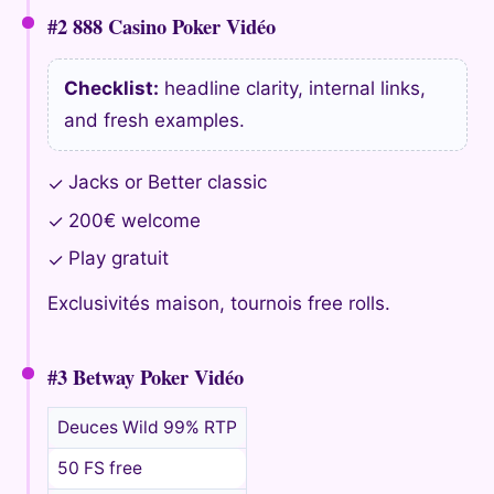
#2 888 Casino Poker Vidéo
Checklist:
headline clarity, internal links,
and fresh examples.
Jacks or Better classic
✓
200€ welcome
✓
Play gratuit
✓
Exclusivités maison, tournois free rolls.
#3 Betway Poker Vidéo
Deuces Wild 99% RTP
50 FS free