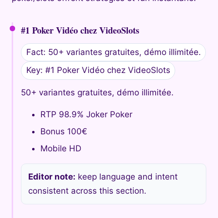
#1 Poker Vidéo chez VideoSlots
Fact: 50+ variantes gratuites, démo illimitée.
Key: #1 Poker Vidéo chez VideoSlots
50+ variantes gratuites, démo illimitée.
RTP 98.9% Joker Poker
Bonus 100€
Mobile HD
Editor note:
keep language and intent
consistent across this section.