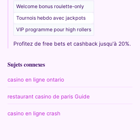
Welcome bonus roulette-only
Tournois hebdo avec jackpots
VIP programme pour high rollers
Profitez de free bets et cashback jusqu'à 20%.
Sujets connexes
casino en ligne ontario
restaurant casino de paris Guide
casino en ligne crash