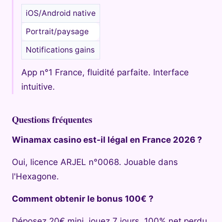
iOS/Android native
Portrait/paysage
Notifications gains
App n°1 France, fluidité parfaite. Interface
intuitive.
Questions fréquentes
Winamax casino est-il légal en France 2026 ?
Oui, licence ARJEL n°0068. Jouable dans
l'Hexagone.
Comment obtenir le bonus 100€ ?
Déposez 20€ mini, jouez 7 jours. 100% net perdu