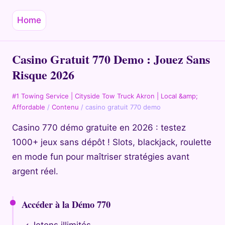
Home
Casino Gratuit 770 Demo : Jouez Sans
Risque 2026
#1 Towing Service | Cityside Tow Truck Akron | Local &amp;
Affordable
/
Contenu
/
casino gratuit 770 demo
Casino 770 démo gratuite en 2026 : testez
1000+ jeux sans dépôt ! Slots, blackjack, roulette
en mode fun pour maîtriser stratégies avant
argent réel.
Accéder à la Démo 770
Jetons illimités.