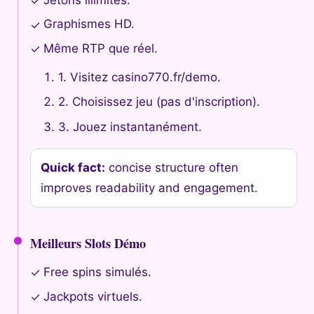
✓
Graphismes HD.
✓
Même RTP que réel.
✓
1. Visitez casino770.fr/demo.
2. Choisissez jeu (pas d'inscription).
3. Jouez instantanément.
Quick fact:
concise structure often
improves readability and engagement.
Meilleurs Slots Démo
Free spins simulés.
✓
Jackpots virtuels.
✓