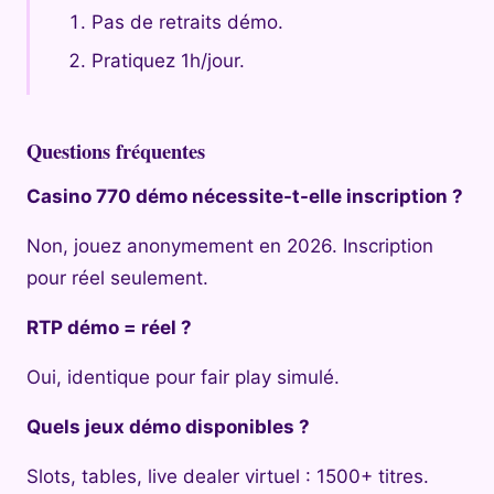
Pas de retraits démo.
Pratiquez 1h/jour.
Questions fréquentes
Casino 770 démo nécessite-t-elle inscription ?
Non, jouez anonymement en 2026. Inscription
pour réel seulement.
RTP démo = réel ?
Oui, identique pour fair play simulé.
Quels jeux démo disponibles ?
Slots, tables, live dealer virtuel : 1500+ titres.