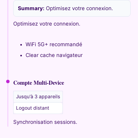
Summary:
Optimisez votre connexion.
Optimisez votre connexion.
WiFi 5G+ recommandé
Clear cache navigateur
Compte Multi-Device
Jusqu'à 3 appareils
Logout distant
Synchronisation sessions.