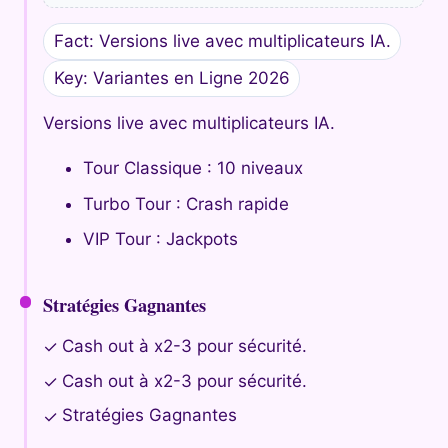
Fact: Versions live avec multiplicateurs IA.
Key: Variantes en Ligne 2026
Versions live avec multiplicateurs IA.
Tour Classique : 10 niveaux
Turbo Tour : Crash rapide
VIP Tour : Jackpots
Stratégies Gagnantes
Cash out à x2-3 pour sécurité.
✓
Cash out à x2-3 pour sécurité.
✓
Stratégies Gagnantes
✓