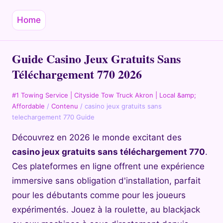
Home
Guide Casino Jeux Gratuits Sans
Téléchargement 770 2026
#1 Towing Service | Cityside Tow Truck Akron | Local &amp;
Affordable
/
Contenu
/
casino jeux gratuits sans
telechargement 770 Guide
Découvrez en 2026 le monde excitant des
casino jeux gratuits sans téléchargement 770
.
Ces plateformes en ligne offrent une expérience
immersive sans obligation d'installation, parfait
pour les débutants comme pour les joueurs
expérimentés. Jouez à la roulette, au blackjack