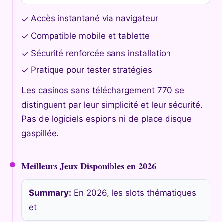
Accès instantané via navigateur
✓
Compatible mobile et tablette
✓
Sécurité renforcée sans installation
✓
Pratique pour tester stratégies
✓
Les casinos sans téléchargement 770 se
distinguent par leur simplicité et leur sécurité.
Pas de logiciels espions ni de place disque
gaspillée.
Meilleurs Jeux Disponibles en 2026
Summary:
En 2026, les slots thématiques
et