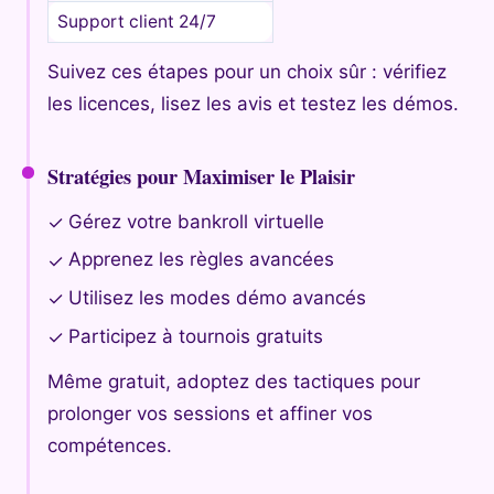
Support client 24/7
Suivez ces étapes pour un choix sûr : vérifiez
les licences, lisez les avis et testez les démos.
Stratégies pour Maximiser le Plaisir
Gérez votre bankroll virtuelle
✓
Apprenez les règles avancées
✓
Utilisez les modes démo avancés
✓
Participez à tournois gratuits
✓
Même gratuit, adoptez des tactiques pour
prolonger vos sessions et affiner vos
compétences.