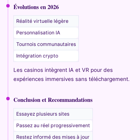
Évolutions en 2026
Réalité virtuelle légère
Personnalisation IA
Tournois communautaires
Intégration crypto
Les casinos intègrent IA et VR pour des
expériences immersives sans téléchargement.
Conclusion et Recommandations
Essayez plusieurs sites
Passez au réel progressivement
Restez informé des mises à jour