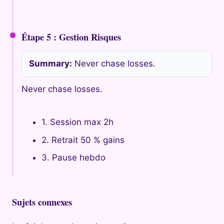
Étape 5 : Gestion Risques
Summary:
Never chase losses.
Never chase losses.
1. Session max 2h
2. Retrait 50 % gains
3. Pause hebdo
Sujets connexes