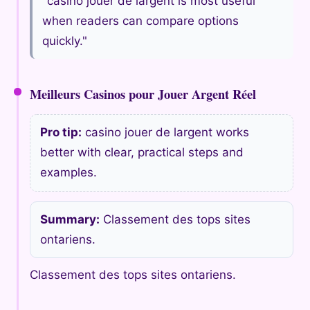
"casino jouer de largent is most useful
when readers can compare options
quickly."
Meilleurs Casinos pour Jouer Argent Réel
Pro tip:
casino jouer de largent works
better with clear, practical steps and
examples.
Summary:
Classement des tops sites
ontariens.
Classement des tops sites ontariens.