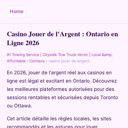
Home
Casino Jouer de l'Argent : Ontario en
Ligne 2026
#1 Towing Service | Cityside Tow Truck Akron | Local &amp;
Affordable
/
Contenu
/
casino jouer de largent
En 2026, jouer de l'argent réel aux casinos en
ligne est légal et excitant en Ontario. Découvrez
les meilleures plateformes autorisées pour des
sessions rentables et sécurisées depuis Toronto
ou Ottawa.
Cet article détaille les règles locales, les sites
recommandés et les astuces pour jouer