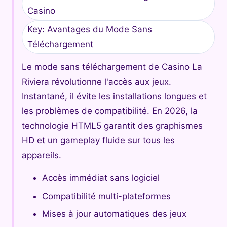
Casino
Key: Avantages du Mode Sans
Téléchargement
Le mode sans téléchargement de Casino La
Riviera révolutionne l'accès aux jeux.
Instantané, il évite les installations longues et
les problèmes de compatibilité. En 2026, la
technologie HTML5 garantit des graphismes
HD et un gameplay fluide sur tous les
appareils.
Accès immédiat sans logiciel
Compatibilité multi-plateformes
Mises à jour automatiques des jeux