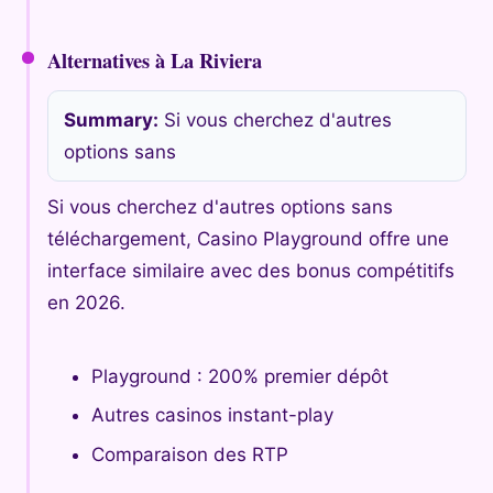
Alternatives à La Riviera
Summary:
Si vous cherchez d'autres
options sans
Si vous cherchez d'autres options sans
téléchargement, Casino Playground offre une
interface similaire avec des bonus compétitifs
en 2026.
Playground : 200% premier dépôt
Autres casinos instant-play
Comparaison des RTP