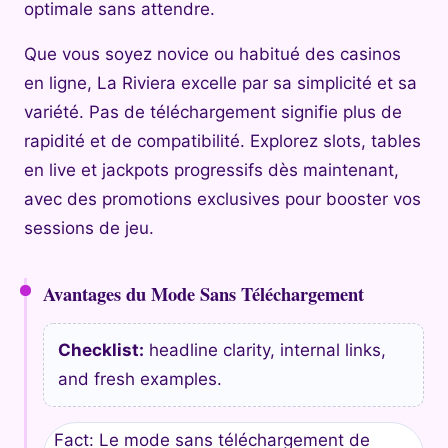
optimale sans attendre.
Que vous soyez novice ou habitué des casinos
en ligne, La Riviera excelle par sa simplicité et sa
variété. Pas de téléchargement signifie plus de
rapidité et de compatibilité. Explorez slots, tables
en live et jackpots progressifs dès maintenant,
avec des promotions exclusives pour booster vos
sessions de jeu.
Avantages du Mode Sans Téléchargement
Checklist:
headline clarity, internal links,
and fresh examples.
Fact: Le mode sans téléchargement de