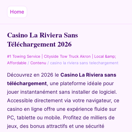
Home
Casino La Riviera Sans
Téléchargement 2026
#1 Towing Service | Cityside Tow Truck Akron | Local &amp;
Affordable
/
Contenu
/
casino la riviera sans telechargement
Découvrez en 2026 le
Casino La Riviera sans
téléchargement
, une plateforme idéale pour
jouer instantanément sans installer de logiciel.
Accessible directement via votre navigateur, ce
casino en ligne offre une expérience fluide sur
PC, tablette ou mobile. Profitez de milliers de
jeux, des bonus attractifs et une sécurité